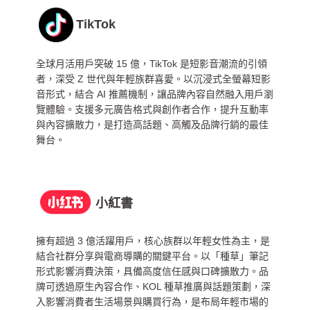
TikTok
全球月活用戶突破 15 億，TikTok 是短影音潮流的引領
者，深受 Z 世代與年輕族群喜愛。以沉浸式全螢幕短影
音形式，結合 AI 推薦機制，讓品牌內容自然融入用戶瀏
覽體驗。支援多元廣告格式與創作者合作，提升互動率
與內容擴散力，是打造高話題、高觸及品牌行銷的最佳
舞台。
小紅書
擁有超過 3 億活躍用戶，核心族群以年輕女性為主，是
結合社群分享與電商導購的關鍵平台。以「種草」筆記
形式影響消費決策，具備高度信任感與口碑擴散力。品
牌可透過原生內容合作、KOL 種草推廣與話題策劃，深
入影響消費者生活場景與購買行為，是布局年輕市場的